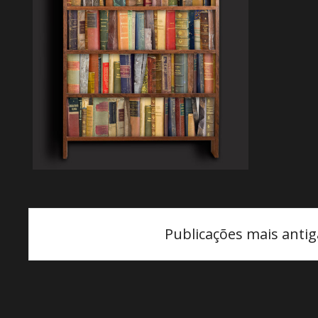
Navegação
Publicações mais antig
por
posts